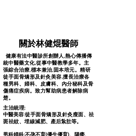
關於林健焜醫師
健康有法中醫診所創辦人,熱心傳播傳
統中醫藥文化,從事中醫教學多年。主
張綜合治療,標本兼治,固本培元。
精研
徒手面骨
矯形及針灸美容,擅長治療各
種男科、婦科、皮膚科、內分秘科及骨
傷痛症疾病。致力幫助病患者解除病
楚。
​主治統理:
​中醫美容
:
徒手面骨矯形及針灸瘦面、祛
斑祛紋、埋線減肥
、產后紮肚等
。
男科婦科:不孕不育(優生優育)、陽痿、