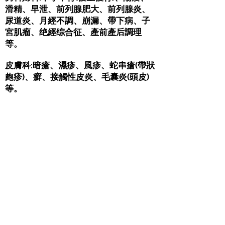
滑精、早泄、前列腺肥大、前列腺炎、
尿道炎、月經不調、崩漏、帶下病、子
宮肌瘤、绝經综合征、產前產后調理
等。
皮膚科:暗瘡、濕疹、風疹、蛇串瘡(帶狀
皰疹)、癬、接觸性皮炎、毛囊炎(頭皮)
等。
肢體痛症:頸脊病、坐骨神經痛、膝關節
炎、腰腿痛、肩周炎、足底筋膜炎、網
球肘、靜脈曲張等。
內科:感冒、咳嗽、鼻敏感、哮喘、咽
炎、心悸、中風、眩暈、頭痛、胃痛、
胃酸倒流、泄瀉、便秘、尿頻、虛勞、
高血壓、糖尿病、腫瘤、甲狀腺功能失
調等、肥胖症。