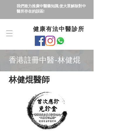
我們致力推廣中醫藥知識,使大眾解除對中
醫所存在的誤區!
健康有法中醫診所
​香港註冊中醫-林健焜
​林健焜醫師