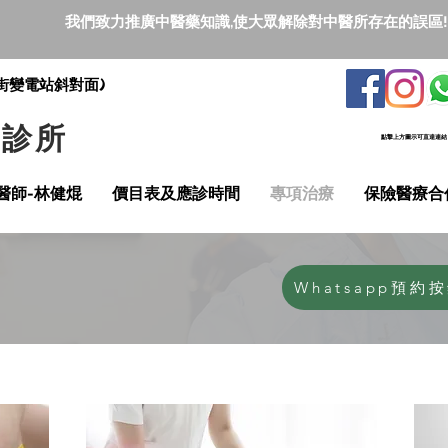
我們致力推廣中醫藥知識,使大眾解除對中醫所存在的誤區!
街變電站斜對面)
醫診所
點撃上方圖示可直達連結
醫師-林健焜
價目表及應診時間
專項治療
保險醫療合
Whatsapp預約