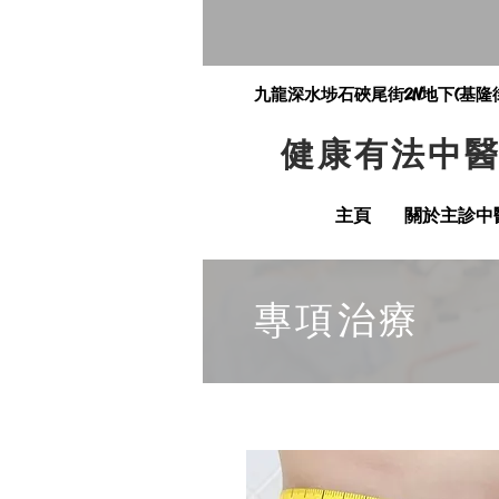
九龍深水埗石硤尾街2N地下(基隆
健康有法中
主頁
關於主診中
專項治療